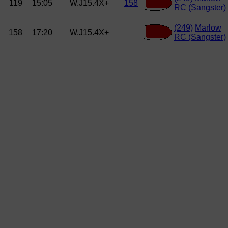
119
15:05
W.J15.4X+
158
RC (Sangster)
(249)
Marlow
158
17:20
W.J15.4X+
RC (Sangster)